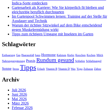
Indica-Sorte entdecken
Gartenarbeit als Karriere: Wie Sie körperlich fit bleiben und
gleichzeitig beruflich durchstarten
Im Gartenpool Schwimmen lernen: Training auf der Stelle für
Ausdauer und Technik
Warum der richtige Sitzwinkel auf dem Bike entscheidend
gegen Muskelermüdung wirkt
Tipps zum richtigen Umgang mit Insekten im Garten
Schlagwörter
Hormone
Enthaarung
Gas
Haarausfall
haus
Kalzium
Kiefer
Knochen
Kochen
Milch
Rundum gesund
Praxis
Nahrungsergänzung
Schlafen
Schlafmangel
Tipps
Sonne
Stress
Urlaub
Vitamin B
Vitamin D
Wax
Yoga
Zuhause
Zähne
Archiv
Juli 2026
Juni 2026
Mai 2026
März 2026
Februar 2026