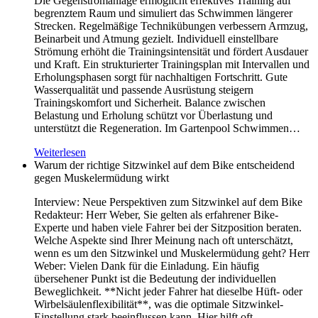
Die Gegenstromanlage ermöglicht effektives Training auf
begrenztem Raum und simuliert das Schwimmen längerer
Strecken. Regelmäßige Technikübungen verbessern Armzug,
Beinarbeit und Atmung gezielt. Individuell einstellbare
Strömung erhöht die Trainingsintensität und fördert Ausdauer
und Kraft. Ein strukturierter Trainingsplan mit Intervallen und
Erholungsphasen sorgt für nachhaltigen Fortschritt. Gute
Wasserqualität und passende Ausrüstung steigern
Trainingskomfort und Sicherheit. Balance zwischen
Belastung und Erholung schützt vor Überlastung und
unterstützt die Regeneration. Im Gartenpool Schwimmen…
Weiterlesen
Warum der richtige Sitzwinkel auf dem Bike entscheidend
gegen Muskelermüdung wirkt
Interview: Neue Perspektiven zum Sitzwinkel auf dem Bike
Redakteur: Herr Weber, Sie gelten als erfahrener Bike-
Experte und haben viele Fahrer bei der Sitzposition beraten.
Welche Aspekte sind Ihrer Meinung nach oft unterschätzt,
wenn es um den Sitzwinkel und Muskelermüdung geht? Herr
Weber: Vielen Dank für die Einladung. Ein häufig
übersehener Punkt ist die Bedeutung der individuellen
Beweglichkeit. **Nicht jeder Fahrer hat dieselbe Hüft- oder
Wirbelsäulenflexibilität**, was die optimale Sitzwinkel-
Einstellung stark beeinflussen kann. Hier hilft oft…