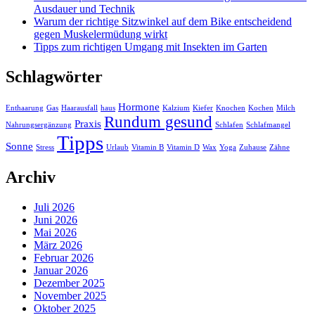
Ausdauer und Technik
Warum der richtige Sitzwinkel auf dem Bike entscheidend
gegen Muskelermüdung wirkt
Tipps zum richtigen Umgang mit Insekten im Garten
Schlagwörter
Hormone
Enthaarung
Gas
Haarausfall
haus
Kalzium
Kiefer
Knochen
Kochen
Milch
Rundum gesund
Praxis
Nahrungsergänzung
Schlafen
Schlafmangel
Tipps
Sonne
Stress
Urlaub
Vitamin B
Vitamin D
Wax
Yoga
Zuhause
Zähne
Archiv
Juli 2026
Juni 2026
Mai 2026
März 2026
Februar 2026
Januar 2026
Dezember 2025
November 2025
Oktober 2025