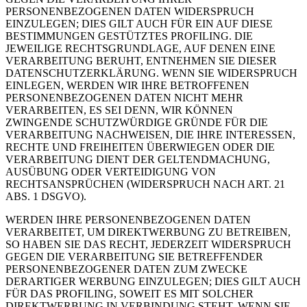
PERSONENBEZOGENEN DATEN WIDERSPRUCH
EINZULEGEN; DIES GILT AUCH FÜR EIN AUF DIESE
BESTIMMUNGEN GESTÜTZTES PROFILING. DIE
JEWEILIGE RECHTSGRUNDLAGE, AUF DENEN EINE
VERARBEITUNG BERUHT, ENTNEHMEN SIE DIESER
DATENSCHUTZERKLÄRUNG. WENN SIE WIDERSPRUCH
EINLEGEN, WERDEN WIR IHRE BETROFFENEN
PERSONENBEZOGENEN DATEN NICHT MEHR
VERARBEITEN, ES SEI DENN, WIR KÖNNEN
ZWINGENDE SCHUTZWÜRDIGE GRÜNDE FÜR DIE
VERARBEITUNG NACHWEISEN, DIE IHRE INTERESSEN,
RECHTE UND FREIHEITEN ÜBERWIEGEN ODER DIE
VERARBEITUNG DIENT DER GELTENDMACHUNG,
AUSÜBUNG ODER VERTEIDIGUNG VON
RECHTSANSPRÜCHEN (WIDERSPRUCH NACH ART. 21
ABS. 1 DSGVO).
WERDEN IHRE PERSONENBEZOGENEN DATEN
VERARBEITET, UM DIREKTWERBUNG ZU BETREIBEN,
SO HABEN SIE DAS RECHT, JEDERZEIT WIDERSPRUCH
GEGEN DIE VERARBEITUNG SIE BETREFFENDER
PERSONENBEZOGENER DATEN ZUM ZWECKE
DERARTIGER WERBUNG EINZULEGEN; DIES GILT AUCH
FÜR DAS PROFILING, SOWEIT ES MIT SOLCHER
DIREKTWERBUNG IN VERBINDUNG STEHT. WENN SIE