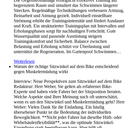
Die Gegenstromanlage ermöglicht effektives Training auf
begrenztem Raum und simuliert das Schwimmen längerer
Strecken. Regelmäßige Technikübungen verbessern Armzug,
Beinarbeit und Atmung gezielt. Individuell einstellbare
Strömung erhöht die Trainingsintensität und fördert Ausdauer
und Kraft. Ein strukturierter Trainingsplan mit Intervallen und
Erholungsphasen sorgt für nachhaltigen Fortschritt. Gute
Wasserqualität und passende Ausrüstung steigern
Trainingskomfort und Sicherheit. Balance zwischen
Belastung und Erholung schützt vor Überlastung und
unterstützt die Regeneration. Im Gartenpool Schwimmen…
Weiterlesen
Warum der richtige Sitzwinkel auf dem Bike entscheidend
gegen Muskelermüdung wirkt
Interview: Neue Perspektiven zum Sitzwinkel auf dem Bike
Redakteur: Herr Weber, Sie gelten als erfahrener Bike-
Experte und haben viele Fahrer bei der Sitzposition beraten.
Welche Aspekte sind Ihrer Meinung nach oft unterschätzt,
wenn es um den Sitzwinkel und Muskelermüdung geht? Herr
Weber: Vielen Dank für die Einladung. Ein häufig
übersehener Punkt ist die Bedeutung der individuellen
Beweglichkeit. **Nicht jeder Fahrer hat dieselbe Hüft- oder
Wirbelsäulenflexibilität**, was die optimale Sitzwinkel-
Einstellung stark beeinflussen kann. Hier hilft oft…