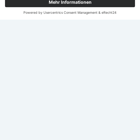
Nach
oben
scroll