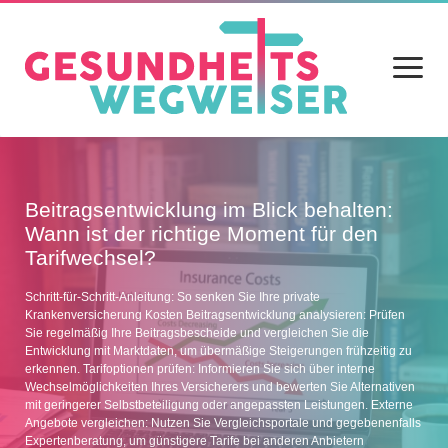
Menü
öffnen
Home
Beitragsentwicklung im Blick behalten:
Blog
Wann ist der richtige Moment für den
Tarifwechsel?
Gesundheit
Ernährung
Schritt-für-Schritt-Anleitung: So senken Sie Ihre private
Krankenversicherung Kosten Beitragsentwicklung analysieren: Prüfen
Sie regelmäßig Ihre Beitragsbescheide und vergleichen Sie die
Alltag
Entwicklung mit Marktdaten, um übermäßige Steigerungen frühzeitig zu
erkennen. Tarifoptionen prüfen: Informieren Sie sich über interne
Sport
Wechselmöglichkeiten Ihres Versicherers und bewerten Sie Alternativen
mit geringerer Selbstbeteiligung oder angepassten Leistungen. Externe
Datenschutz
Angebote vergleichen: Nutzen Sie Vergleichsportale und gegebenenfalls
Expertenberatung, um günstigere Tarife bei anderen Anbietern