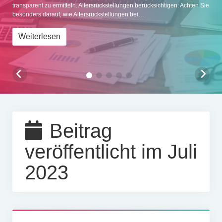
transparent zu ermitteln. Altersrückstellungen berücksichtigen: Achten Sie
Impressum
besonders darauf, wie Altersrückstellungen bei…
Weiterlesen
Beitrag
veröffentlicht im Juli
2023