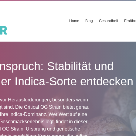
Home
Blog
Gesundheit
Ernähr
arriere: Wie Sie körperlich 
zeitig beruflich durchstart
leiben und beruflich durchstarten
t mit kreativer Gestaltung der Natur. Für
r eine Leidenschaft, sondern auch attraktive
 Sie körperlich fit und können sich
hen Anforderungen im Gärtnerberuf Der