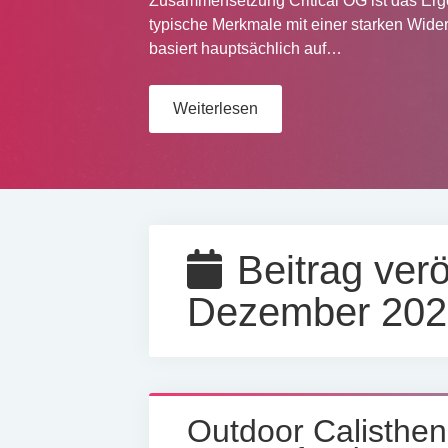
Beruf des Gärtners verlangt Ausdauer, Kra
Pflanzenpflege, Erdbewegung und Baums
Muskelgruppen. Durch das ständige Arbei
Weiterlesen
Beitrag veröf
Dezember 202
Outdoor Calisthen