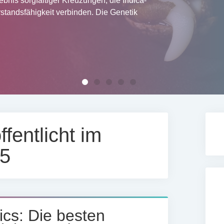
ft und Beweglichkeit. Tätigkeiten wie
chnitt beanspruchen verschiedene
ten an der frischen…
fentlicht im
5
ics: Die besten