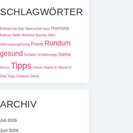
SCHLAGWÖRTER
Hormone
Enthaarung
Gas
Haarausfall
haus
Kalzium
Kiefer
Knochen
Kochen
Milch
Rundum
Praxis
Nahrungsergänzung
gesund
Sonne
Schlafen
Schlafmangel
Tipps
Stress
Urlaub
Vitamin B
Vitamin D
Wax
Yoga
Zuhause
Zähne
ARCHIV
Juli 2026
Juni 2026