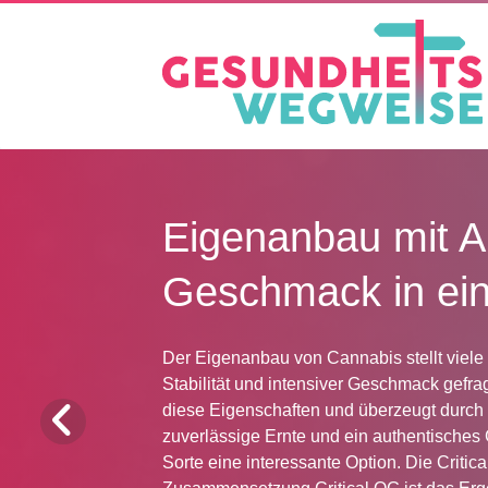
Gartenarbeit als K
bleiben und gleich
Gartenarbeit als Karriere: Körperlich fit b
Gartenarbeit verbindet körperliche Aktivitä
viele bietet der Beruf als Gärtner nicht nu
Karrierechancen. In diesem Umfeld bleiben
beruflich weiterentwickeln. Die körperlic