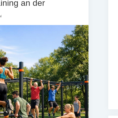
ining an der
i