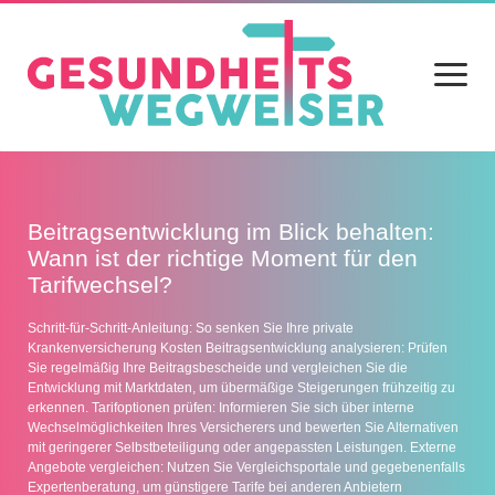
Menü
öffnen
Home
Beitragsentwicklung im Blick behalten:
Blog
Wann ist der richtige Moment für den
Tarifwechsel?
Gesundheit
Ernährung
Schritt-für-Schritt-Anleitung: So senken Sie Ihre private
Krankenversicherung Kosten Beitragsentwicklung analysieren: Prüfen
Sie regelmäßig Ihre Beitragsbescheide und vergleichen Sie die
Alltag
Entwicklung mit Marktdaten, um übermäßige Steigerungen frühzeitig zu
erkennen. Tarifoptionen prüfen: Informieren Sie sich über interne
Sport
Wechselmöglichkeiten Ihres Versicherers und bewerten Sie Alternativen
mit geringerer Selbstbeteiligung oder angepassten Leistungen. Externe
Datenschutz
Angebote vergleichen: Nutzen Sie Vergleichsportale und gegebenenfalls
Expertenberatung, um günstigere Tarife bei anderen Anbietern