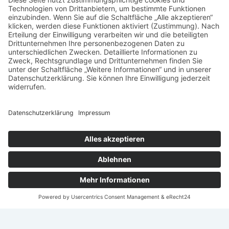
24
25
26
27
28
29
30
31
« Juli
Nach
oben