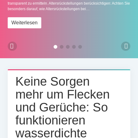
transparent zu ermitteln. Altersrückstellungen berücksichtigen: Achten Sie
Impressum
besonders darauf, wie Altersrückstellungen bei…
Weiterlesen
Keine Sorgen
mehr um Flecken
und Gerüche: So
funktionieren
wasserdichte