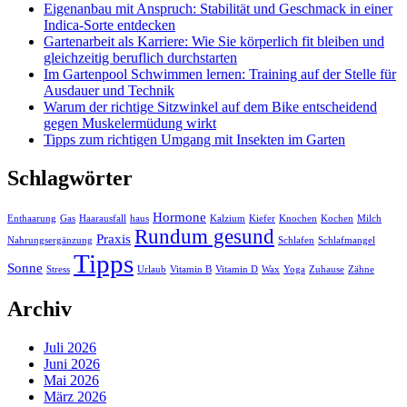
Eigenanbau mit Anspruch: Stabilität und Geschmack in einer
Indica-Sorte entdecken
Gartenarbeit als Karriere: Wie Sie körperlich fit bleiben und
gleichzeitig beruflich durchstarten
Im Gartenpool Schwimmen lernen: Training auf der Stelle für
Ausdauer und Technik
Warum der richtige Sitzwinkel auf dem Bike entscheidend
gegen Muskelermüdung wirkt
Tipps zum richtigen Umgang mit Insekten im Garten
Schlagwörter
Hormone
Enthaarung
Gas
Haarausfall
haus
Kalzium
Kiefer
Knochen
Kochen
Milch
Rundum gesund
Praxis
Nahrungsergänzung
Schlafen
Schlafmangel
Tipps
Sonne
Stress
Urlaub
Vitamin B
Vitamin D
Wax
Yoga
Zuhause
Zähne
Archiv
Juli 2026
Juni 2026
Mai 2026
März 2026