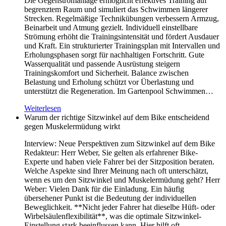
Die Gegenstromanlage ermöglicht effektives Training auf
begrenztem Raum und simuliert das Schwimmen längerer
Strecken. Regelmäßige Technikübungen verbessern Armzug,
Beinarbeit und Atmung gezielt. Individuell einstellbare
Strömung erhöht die Trainingsintensität und fördert Ausdauer
und Kraft. Ein strukturierter Trainingsplan mit Intervallen und
Erholungsphasen sorgt für nachhaltigen Fortschritt. Gute
Wasserqualität und passende Ausrüstung steigern
Trainingskomfort und Sicherheit. Balance zwischen
Belastung und Erholung schützt vor Überlastung und
unterstützt die Regeneration. Im Gartenpool Schwimmen…
Weiterlesen
Warum der richtige Sitzwinkel auf dem Bike entscheidend
gegen Muskelermüdung wirkt
Interview: Neue Perspektiven zum Sitzwinkel auf dem Bike
Redakteur: Herr Weber, Sie gelten als erfahrener Bike-
Experte und haben viele Fahrer bei der Sitzposition beraten.
Welche Aspekte sind Ihrer Meinung nach oft unterschätzt,
wenn es um den Sitzwinkel und Muskelermüdung geht? Herr
Weber: Vielen Dank für die Einladung. Ein häufig
übersehener Punkt ist die Bedeutung der individuellen
Beweglichkeit. **Nicht jeder Fahrer hat dieselbe Hüft- oder
Wirbelsäulenflexibilität**, was die optimale Sitzwinkel-
Einstellung stark beeinflussen kann. Hier hilft oft…