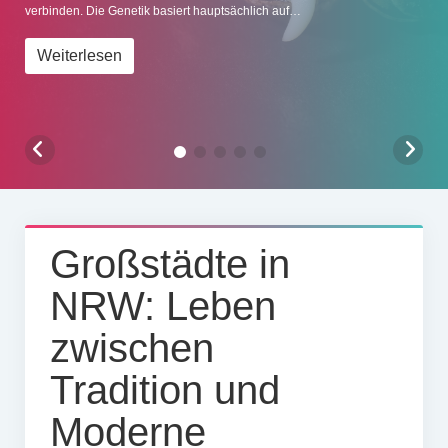
verbinden. Die Genetik basiert hauptsächlich auf…
Impressum
Weiterlesen
Großstädte in
NRW: Leben
zwischen
Tradition und
Moderne