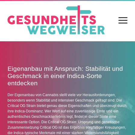
Menü
öffnen
Home
Blog
Eigenanbau mit Anspruch: Stabilität und
Geschmack in einer Indica-Sorte
Gesundheit
entdecken
Ernährung
Der Eigenanbau von Cannabis stellt viele vor Herausforderungen,
besonders wenn Stabilität und intensiver Geschmack gefragt sind. Die
Alltag
Critical OG Strain bietet genau diese Eigenschaften und überzeugt durch
ihre Indica-Dominanz. Wer Wert auf eine zuverlässige Ernte und ein
Sport
authentisches Geschmackserlebnis legt, findet in dieser Sorte eine
interessante Option. Die Critical OG Strain: Ursprung und genetische
Datenschutz
Zusammensetzung Critical OG ist das Ergebnis sorgfältiger Kreuzungen,
die Indica-typische Merkmale mit einer starken Widerstandsfähigkeit