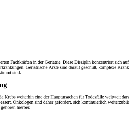
rten Fachkräften in der Geriatrie. Diese Disziplin konzentriert sich a
rkrankungen. Geriatrische Ärzte sind darauf geschult, komplexe Krankh
stimmt sind.
ung
 Krebs weiterhin eine der Hauptursachen für Todesfälle weltweit darste
essert. Onkologen sind daher gefordert, sich kontinuierlich weiterz
 gehören hierbei: