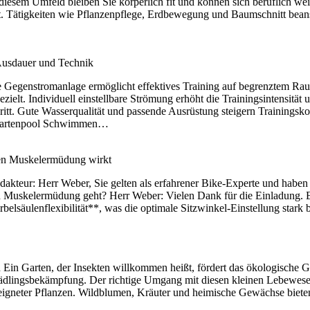
n diesem Umfeld bleiben Sie körperlich fit und können sich beruflich w
it. Tätigkeiten wie Pflanzenpflege, Erdbewegung und Baumschnitt bea
 Ausdauer und Technik
 Gegenstromanlage ermöglicht effektives Training auf begrenztem Ra
t. Individuell einstellbare Strömung erhöht die Trainingsintensität un
hritt. Gute Wasserqualität und passende Ausrüstung steigern Trainings
Im Gartenpool Schwimmen…
gen Muskelermüdung wirkt
kteur: Herr Weber, Sie gelten als erfahrener Bike-Experte und haben vi
 Muskelermüdung geht? Herr Weber: Vielen Dank für die Einladung. Ei
belsäulenflexibilität**, was die optimale Sitzwinkel-Einstellung stark 
Ein Garten, der Insekten willkommen heißt, fördert das ökologische Gle
chädlingsbekämpfung. Der richtige Umgang mit diesen kleinen Lebewesen
neter Pflanzen. Wildblumen, Kräuter und heimische Gewächse bieten N