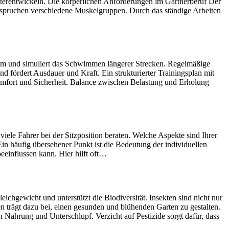
eiterentwickeln. Die körperlichen Anforderungen im Gärtnerberuf Der
nspruchen verschiedene Muskelgruppen. Durch das ständige Arbeiten
um und simuliert das Schwimmen längerer Strecken. Regelmäßige
d fördert Ausdauer und Kraft. Ein strukturierter Trainingsplan mit
komfort und Sicherheit. Balance zwischen Belastung und Erholung
ele Fahrer bei der Sitzposition beraten. Welche Aspekte sind Ihrer
n häufig übersehener Punkt ist die Bedeutung der individuellen
beeinflussen kann. Hier hilft oft…
ichgewicht und unterstützt die Biodiversität. Insekten sind nicht nur
 trägt dazu bei, einen gesunden und blühenden Garten zu gestalten.
ahrung und Unterschlupf. Verzicht auf Pestizide sorgt dafür, dass