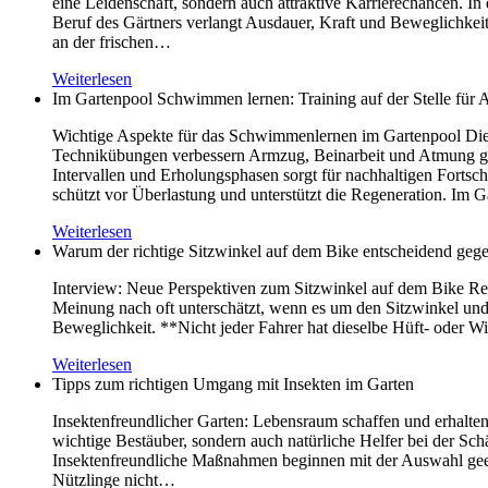
eine Leidenschaft, sondern auch attraktive Karrierechancen. I
Beruf des Gärtners verlangt Ausdauer, Kraft und Beweglichke
an der frischen…
Weiterlesen
Im Gartenpool Schwimmen lernen: Training auf der Stelle für
Wichtige Aspekte für das Schwimmenlernen im Gartenpool Die
Technikübungen verbessern Armzug, Beinarbeit und Atmung geziel
Intervallen und Erholungsphasen sorgt für nachhaltigen Fortsc
schützt vor Überlastung und unterstützt die Regeneration. 
Weiterlesen
Warum der richtige Sitzwinkel auf dem Bike entscheidend ge
Interview: Neue Perspektiven zum Sitzwinkel auf dem Bike Reda
Meinung nach oft unterschätzt, wenn es um den Sitzwinkel und
Beweglichkeit. **Nicht jeder Fahrer hat dieselbe Hüft- oder Wir
Weiterlesen
Tipps zum richtigen Umgang mit Insekten im Garten
Insektenfreundlicher Garten: Lebensraum schaffen und erhalten 
wichtige Bestäuber, sondern auch natürliche Helfer bei der S
Insektenfreundliche Maßnahmen beginnen mit der Auswahl geeig
Nützlinge nicht…