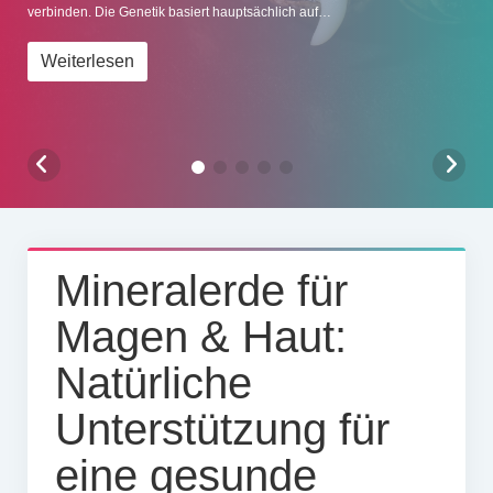
verschiedene Muskelgruppen. Durch das ständige Arbeiten an der
verbinden. Die Genetik basiert hauptsächlich auf…
Impressum
frischen…
Weiterlesen
Weiterlesen
Mineralerde für
Magen & Haut:
Natürliche
Unterstützung für
eine gesunde