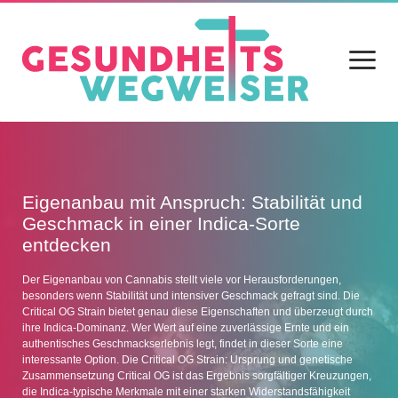
Menü
öffnen
Home
Blog
Gartenarbeit als Karriere: Wie Sie
Eigenanbau mit Anspruch: Stabilität und
körperlich fit bleiben und gleichzeitig
Geschmack in einer Indica-Sorte
Gesundheit
beruflich durchstarten
entdecken
Ernährung
Gartenarbeit als Karriere: Körperlich fit bleiben und beruflich durchstarten
Der Eigenanbau von Cannabis stellt viele vor Herausforderungen,
Gartenarbeit verbindet körperliche Aktivität mit kreativer Gestaltung der
besonders wenn Stabilität und intensiver Geschmack gefragt sind. Die
Alltag
Natur. Für viele bietet der Beruf als Gärtner nicht nur eine Leidenschaft,
Critical OG Strain bietet genau diese Eigenschaften und überzeugt durch
sondern auch attraktive Karrierechancen. In diesem Umfeld bleiben Sie
ihre Indica-Dominanz. Wer Wert auf eine zuverlässige Ernte und ein
körperlich fit und können sich beruflich weiterentwickeln. Die
Sport
authentisches Geschmackserlebnis legt, findet in dieser Sorte eine
körperlichen Anforderungen im Gärtnerberuf Der Beruf des Gärtners
interessante Option. Die Critical OG Strain: Ursprung und genetische
verlangt Ausdauer, Kraft und Beweglichkeit. Tätigkeiten wie
Datenschutz
Zusammensetzung Critical OG ist das Ergebnis sorgfältiger Kreuzungen,
Pflanzenpflege, Erdbewegung und Baumschnitt beanspruchen
die Indica-typische Merkmale mit einer starken Widerstandsfähigkeit