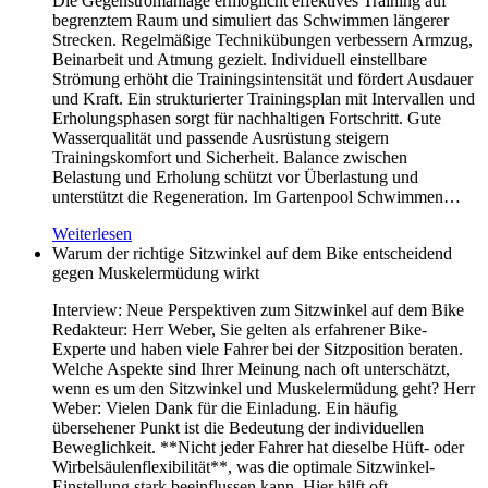
Die Gegenstromanlage ermöglicht effektives Training auf
begrenztem Raum und simuliert das Schwimmen längerer
Strecken. Regelmäßige Technikübungen verbessern Armzug,
Beinarbeit und Atmung gezielt. Individuell einstellbare
Strömung erhöht die Trainingsintensität und fördert Ausdauer
und Kraft. Ein strukturierter Trainingsplan mit Intervallen und
Erholungsphasen sorgt für nachhaltigen Fortschritt. Gute
Wasserqualität und passende Ausrüstung steigern
Trainingskomfort und Sicherheit. Balance zwischen
Belastung und Erholung schützt vor Überlastung und
unterstützt die Regeneration. Im Gartenpool Schwimmen…
Weiterlesen
Warum der richtige Sitzwinkel auf dem Bike entscheidend
gegen Muskelermüdung wirkt
Interview: Neue Perspektiven zum Sitzwinkel auf dem Bike
Redakteur: Herr Weber, Sie gelten als erfahrener Bike-
Experte und haben viele Fahrer bei der Sitzposition beraten.
Welche Aspekte sind Ihrer Meinung nach oft unterschätzt,
wenn es um den Sitzwinkel und Muskelermüdung geht? Herr
Weber: Vielen Dank für die Einladung. Ein häufig
übersehener Punkt ist die Bedeutung der individuellen
Beweglichkeit. **Nicht jeder Fahrer hat dieselbe Hüft- oder
Wirbelsäulenflexibilität**, was die optimale Sitzwinkel-
Einstellung stark beeinflussen kann. Hier hilft oft…