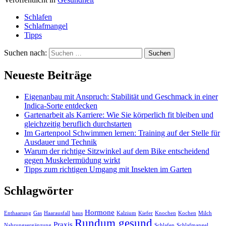
Schlafen
Schlafmangel
Tipps
Suchen nach:
Neueste Beiträge
Eigenanbau mit Anspruch: Stabilität und Geschmack in einer
Indica-Sorte entdecken
Gartenarbeit als Karriere: Wie Sie körperlich fit bleiben und
gleichzeitig beruflich durchstarten
Im Gartenpool Schwimmen lernen: Training auf der Stelle für
Ausdauer und Technik
Warum der richtige Sitzwinkel auf dem Bike entscheidend
gegen Muskelermüdung wirkt
Tipps zum richtigen Umgang mit Insekten im Garten
Schlagwörter
Hormone
Enthaarung
Gas
Haarausfall
haus
Kalzium
Kiefer
Knochen
Kochen
Milch
Rundum gesund
Praxis
Nahrungsergänzung
Schlafen
Schlafmangel