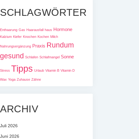
SCHLAGWÖRTER
Hormone
Enthaarung
Gas
Haarausfall
haus
Kalzium
Kiefer
Knochen
Kochen
Milch
Rundum
Praxis
Nahrungsergänzung
gesund
Sonne
Schlafen
Schlafmangel
Tipps
Stress
Urlaub
Vitamin B
Vitamin D
Wax
Yoga
Zuhause
Zähne
ARCHIV
Juli 2026
Juni 2026