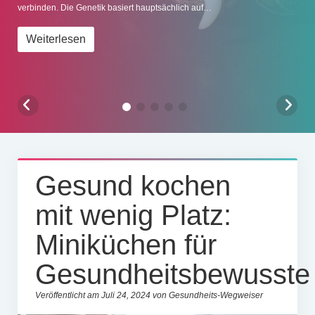
verbinden. Die Genetik basiert hauptsächlich auf…
Impressum
Weiterlesen
Gesund kochen
mit wenig Platz:
Miniküchen für
Gesundheitsbewusste
Veröffentlicht am Juli 24, 2024 von Gesundheits-Wegweiser