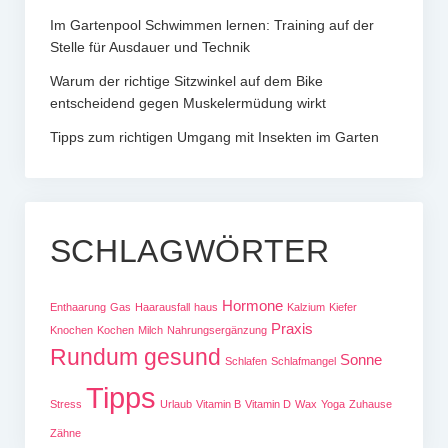
Im Gartenpool Schwimmen lernen: Training auf der
Stelle für Ausdauer und Technik
Warum der richtige Sitzwinkel auf dem Bike
entscheidend gegen Muskelermüdung wirkt
Tipps zum richtigen Umgang mit Insekten im Garten
SCHLAGWÖRTER
Hormone
Enthaarung
Gas
Haarausfall
haus
Kalzium
Kiefer
Praxis
Knochen
Kochen
Milch
Nahrungsergänzung
Rundum gesund
Sonne
Schlafen
Schlafmangel
Tipps
Stress
Urlaub
Vitamin B
Vitamin D
Wax
Yoga
Zuhause
Zähne