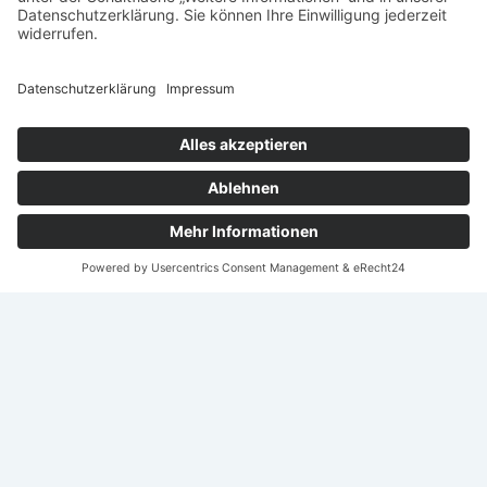
Nach
oben
scroll