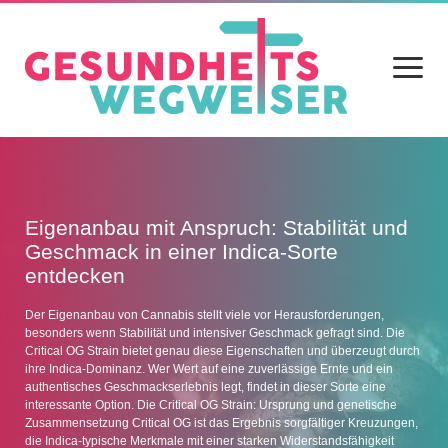
Menü
öffnen
Home
Blog
Eigenanbau mit Anspruch: Stabilität und
Geschmack in einer Indica-Sorte
Gesundheit
entdecken
Ernährung
Der Eigenanbau von Cannabis stellt viele vor Herausforderungen,
besonders wenn Stabilität und intensiver Geschmack gefragt sind. Die
Alltag
Critical OG Strain bietet genau diese Eigenschaften und überzeugt durch
ihre Indica-Dominanz. Wer Wert auf eine zuverlässige Ernte und ein
Sport
authentisches Geschmackserlebnis legt, findet in dieser Sorte eine
interessante Option. Die Critical OG Strain: Ursprung und genetische
Datenschutz
Zusammensetzung Critical OG ist das Ergebnis sorgfältiger Kreuzungen,
die Indica-typische Merkmale mit einer starken Widerstandsfähigkeit