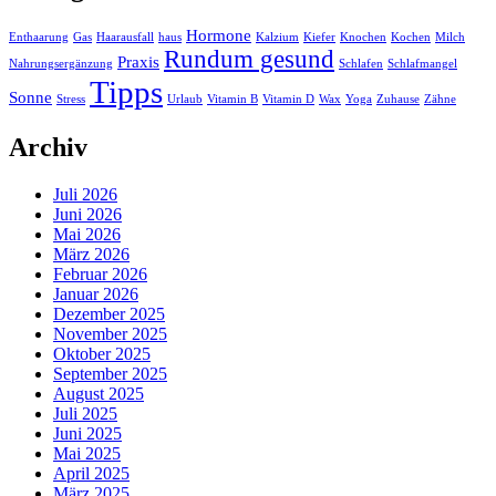
Hormone
Enthaarung
Gas
Haarausfall
haus
Kalzium
Kiefer
Knochen
Kochen
Milch
Rundum gesund
Praxis
Nahrungsergänzung
Schlafen
Schlafmangel
Tipps
Sonne
Stress
Urlaub
Vitamin B
Vitamin D
Wax
Yoga
Zuhause
Zähne
Archiv
Juli 2026
Juni 2026
Mai 2026
März 2026
Februar 2026
Januar 2026
Dezember 2025
November 2025
Oktober 2025
September 2025
August 2025
Juli 2025
Juni 2025
Mai 2025
April 2025
März 2025