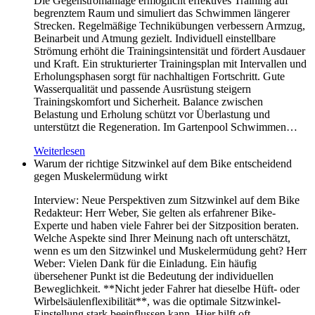
Die Gegenstromanlage ermöglicht effektives Training auf
begrenztem Raum und simuliert das Schwimmen längerer
Strecken. Regelmäßige Technikübungen verbessern Armzug,
Beinarbeit und Atmung gezielt. Individuell einstellbare
Strömung erhöht die Trainingsintensität und fördert Ausdauer
und Kraft. Ein strukturierter Trainingsplan mit Intervallen und
Erholungsphasen sorgt für nachhaltigen Fortschritt. Gute
Wasserqualität und passende Ausrüstung steigern
Trainingskomfort und Sicherheit. Balance zwischen
Belastung und Erholung schützt vor Überlastung und
unterstützt die Regeneration. Im Gartenpool Schwimmen…
Weiterlesen
Warum der richtige Sitzwinkel auf dem Bike entscheidend
gegen Muskelermüdung wirkt
Interview: Neue Perspektiven zum Sitzwinkel auf dem Bike
Redakteur: Herr Weber, Sie gelten als erfahrener Bike-
Experte und haben viele Fahrer bei der Sitzposition beraten.
Welche Aspekte sind Ihrer Meinung nach oft unterschätzt,
wenn es um den Sitzwinkel und Muskelermüdung geht? Herr
Weber: Vielen Dank für die Einladung. Ein häufig
übersehener Punkt ist die Bedeutung der individuellen
Beweglichkeit. **Nicht jeder Fahrer hat dieselbe Hüft- oder
Wirbelsäulenflexibilität**, was die optimale Sitzwinkel-
Einstellung stark beeinflussen kann. Hier hilft oft…