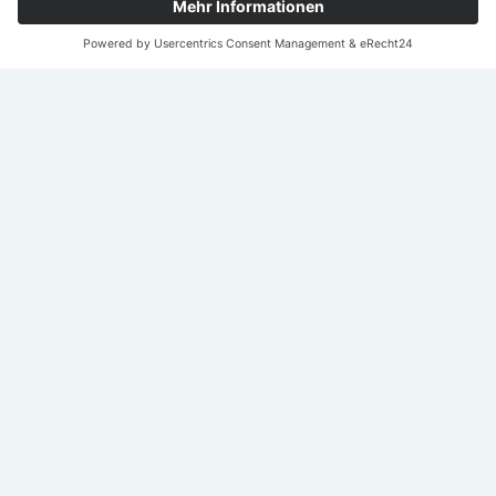
Nach
oben
scroll