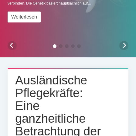
verbinden. Die Genetik basiert hauptsächlich auf…
Impressum
Weiterlesen
Ausländische
Pflegekräfte:
Eine
ganzheitliche
Betrachtung der