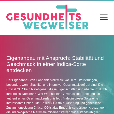
Menü
öffnen
Home
Blog
Eigenanbau mit Anspruch: Stabilität und
Geschmack in einer Indica-Sorte
Gesundheit
entdecken
Ernährung
Der Eigenanbau von Cannabis stellt viele vor Herausforderungen,
besonders wenn Stabilität und intensiver Geschmack gefragt sind. Die
Alltag
Critical OG Strain bietet genau diese Eigenschaften und überzeugt durch
ihre Indica-Dominanz. Wer Wert auf eine zuverlässige Ernte und ein
Sport
authentisches Geschmackserlebnis legt, findet in dieser Sorte eine
interessante Option. Die Critical OG Strain: Ursprung und genetische
Datenschutz
Zusammensetzung Critical OG ist das Ergebnis sorgfältiger Kreuzungen,
die Indica-typische Merkmale mit einer starken Widerstandsfähigkeit