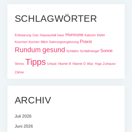
SCHLAGWÖRTER
Hormone
Enthaarung
Gas
Haarausfall
haus
Kalzium
Kiefer
Praxis
Knochen
Kochen
Milch
Nahrungsergänzung
Rundum gesund
Sonne
Schlafen
Schlafmangel
Tipps
Stress
Urlaub
Vitamin B
Vitamin D
Wax
Yoga
Zuhause
Zähne
ARCHIV
Juli 2026
Juni 2026