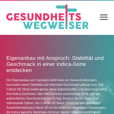
Menü
öffnen
Home
Blog
Eigenanbau mit Anspruch: Stabilität und
Geschmack in einer Indica-Sorte
Gesundheit
entdecken
Ernährung
Der Eigenanbau von Cannabis stellt viele vor Herausforderungen,
besonders wenn Stabilität und intensiver Geschmack gefragt sind. Die
Alltag
Critical OG Strain bietet genau diese Eigenschaften und überzeugt durch
ihre Indica-Dominanz. Wer Wert auf eine zuverlässige Ernte und ein
Sport
authentisches Geschmackserlebnis legt, findet in dieser Sorte eine
interessante Option. Die Critical OG Strain: Ursprung und genetische
Datenschutz
Zusammensetzung Critical OG ist das Ergebnis sorgfältiger Kreuzungen,
die Indica-typische Merkmale mit einer starken Widerstandsfähigkeit