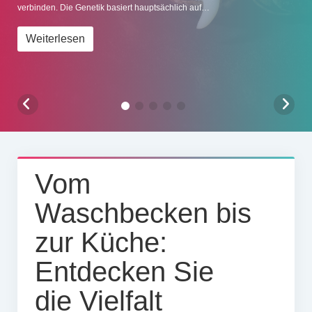
verbinden. Die Genetik basiert hauptsächlich auf…
Impressum
Weiterlesen
Vom
Waschbecken bis
zur Küche:
Entdecken Sie
die Vielfalt