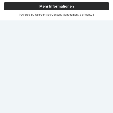
Nach
oben
scroll