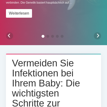
verbinden. Die Genetik basiert hauptsächlich auf…
Impressum
Weiterlesen
Vermeiden Sie
Infektionen bei
Ihrem Baby: Die
wichtigsten
Schritte zur