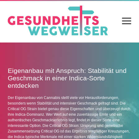
Menü
öffnen
Home
Blog
Eigenanbau mit Anspruch: Stabilität und
Geschmack in einer Indica-Sorte
Gesundheit
entdecken
Ernährung
Der Eigenanbau von Cannabis stellt viele vor Herausforderungen,
besonders wenn Stabilität und intensiver Geschmack gefragt sind. Die
Alltag
Critical OG Strain bietet genau diese Eigenschaften und überzeugt durch
ihre Indica-Dominanz. Wer Wert auf eine zuverlässige Ernte und ein
Sport
authentisches Geschmackserlebnis legt, findet in dieser Sorte eine
interessante Option. Die Critical OG Strain: Ursprung und genetische
Datenschutz
Zusammensetzung Critical OG ist das Ergebnis sorgfältiger Kreuzungen,
die Indica-typische Merkmale mit einer starken Widerstandsfähigkeit