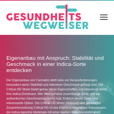
Menü
öffnen
Home
Blog
Eigenanbau mit Anspruch: Stabilität und
Geschmack in einer Indica-Sorte
Gesundheit
entdecken
Ernährung
Der Eigenanbau von Cannabis stellt viele vor Herausforderungen,
besonders wenn Stabilität und intensiver Geschmack gefragt sind. Die
Alltag
Critical OG Strain bietet genau diese Eigenschaften und überzeugt durch
ihre Indica-Dominanz. Wer Wert auf eine zuverlässige Ernte und ein
Sport
authentisches Geschmackserlebnis legt, findet in dieser Sorte eine
interessante Option. Die Critical OG Strain: Ursprung und genetische
Datenschutz
Zusammensetzung Critical OG ist das Ergebnis sorgfältiger Kreuzungen,
die Indica-typische Merkmale mit einer starken Widerstandsfähigkeit