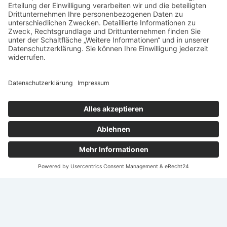
« Juli
Nach
oben
scroll