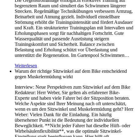
Die Gegenstromanlage ermöglicht effektives Training auf
begrenztem Raum und simuliert das Schwimmen längerer
Strecken. Regelmäßige Technikübungen verbessern Armzug,
Beinarbeit und Atmung gezielt. Individuell einstellbare
Strömung erhöht die Trainingsintensität und fördert Ausdauer
und Kraft. Ein strukturierter Trainingsplan mit Intervallen und
Erholungsphasen sorgt für nachhaltigen Fortschritt. Gute
Wasserqualität und passende Ausrüstung steigern
Trainingskomfort und Sicherheit. Balance zwischen
Belastung und Erholung schützt vor Überlastung und
unterstützt die Regeneration. Im Gartenpool Schwimmen…
Weiterlesen
Warum der richtige Sitzwinkel auf dem Bike entscheidend
gegen Muskelermüdung wirkt
Interview: Neue Perspektiven zum Sitzwinkel auf dem Bike
Redakteur: Herr Weber, Sie gelten als erfahrener Bike-
Experte und haben viele Fahrer bei der Sitzposition beraten.
Welche Aspekte sind Ihrer Meinung nach oft unterschätzt,
wenn es um den Sitzwinkel und Muskelermüdung geht? Herr
Weber: Vielen Dank für die Einladung. Ein häufig
übersehener Punkt ist die Bedeutung der individuellen
Beweglichkeit. **Nicht jeder Fahrer hat dieselbe Hüft- oder
Wirbelsäulenflexibilität**, was die optimale Sitzwinkel-
Einstellung stark beeinflussen kann. Hier hilft oft…