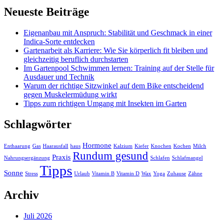
Neueste Beiträge
Eigenanbau mit Anspruch: Stabilität und Geschmack in einer
Indica-Sorte entdecken
Gartenarbeit als Karriere: Wie Sie körperlich fit bleiben und
gleichzeitig beruflich durchstarten
Im Gartenpool Schwimmen lernen: Training auf der Stelle für
Ausdauer und Technik
Warum der richtige Sitzwinkel auf dem Bike entscheidend
gegen Muskelermüdung wirkt
Tipps zum richtigen Umgang mit Insekten im Garten
Schlagwörter
Hormone
Enthaarung
Gas
Haarausfall
haus
Kalzium
Kiefer
Knochen
Kochen
Milch
Rundum gesund
Praxis
Nahrungsergänzung
Schlafen
Schlafmangel
Tipps
Sonne
Stress
Urlaub
Vitamin B
Vitamin D
Wax
Yoga
Zuhause
Zähne
Archiv
Juli 2026