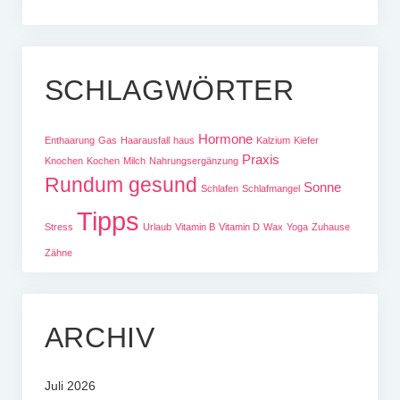
SCHLAGWÖRTER
Hormone
Enthaarung
Gas
Haarausfall
haus
Kalzium
Kiefer
Praxis
Knochen
Kochen
Milch
Nahrungsergänzung
Rundum gesund
Sonne
Schlafen
Schlafmangel
Tipps
Stress
Urlaub
Vitamin B
Vitamin D
Wax
Yoga
Zuhause
Zähne
ARCHIV
Juli 2026