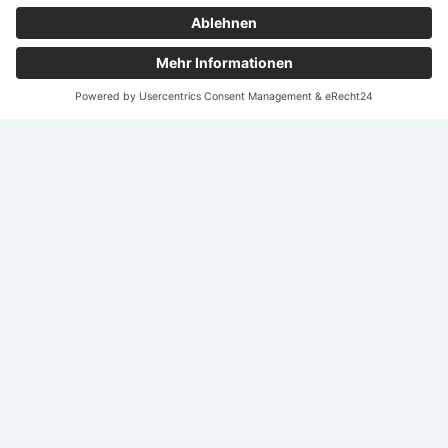
Nach
oben
scroll