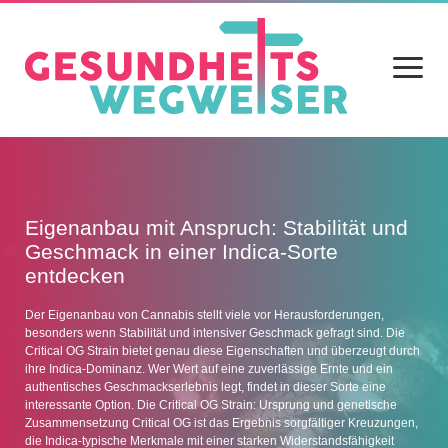
Menü
öffnen
Home
Blog
Eigenanbau mit Anspruch: Stabilität und
Geschmack in einer Indica-Sorte
Gesundheit
entdecken
Ernährung
Der Eigenanbau von Cannabis stellt viele vor Herausforderungen,
besonders wenn Stabilität und intensiver Geschmack gefragt sind. Die
Alltag
Critical OG Strain bietet genau diese Eigenschaften und überzeugt durch
ihre Indica-Dominanz. Wer Wert auf eine zuverlässige Ernte und ein
Sport
authentisches Geschmackserlebnis legt, findet in dieser Sorte eine
interessante Option. Die Critical OG Strain: Ursprung und genetische
Datenschutz
Zusammensetzung Critical OG ist das Ergebnis sorgfältiger Kreuzungen,
die Indica-typische Merkmale mit einer starken Widerstandsfähigkeit