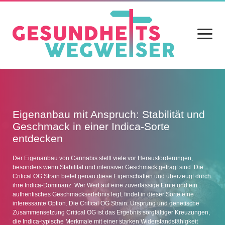
Menü
öffnen
Home
Blog
Eigenanbau mit Anspruch: Stabilität und
Geschmack in einer Indica-Sorte
Gesundheit
entdecken
Ernährung
Der Eigenanbau von Cannabis stellt viele vor Herausforderungen,
besonders wenn Stabilität und intensiver Geschmack gefragt sind. Die
Alltag
Critical OG Strain bietet genau diese Eigenschaften und überzeugt durch
ihre Indica-Dominanz. Wer Wert auf eine zuverlässige Ernte und ein
Sport
authentisches Geschmackserlebnis legt, findet in dieser Sorte eine
interessante Option. Die Critical OG Strain: Ursprung und genetische
Datenschutz
Zusammensetzung Critical OG ist das Ergebnis sorgfältiger Kreuzungen,
die Indica-typische Merkmale mit einer starken Widerstandsfähigkeit