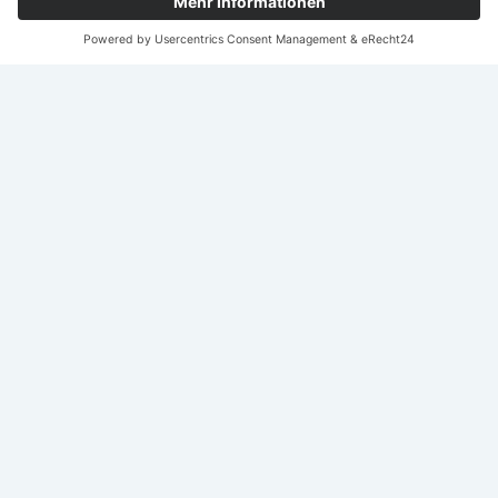
Nach
oben
scroll