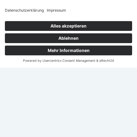
Nach
oben
scroll