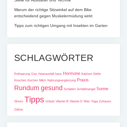
Warum der richtige Sitzwinkel auf dem Bike
entscheidend gegen Muskelermüdung wirkt
Tipps zum richtigen Umgang mit Insekten im Garten
SCHLAGWÖRTER
Hormone
Enthaarung
Gas
Haarausfall
haus
Kalzium
Kiefer
Praxis
Knochen
Kochen
Milch
Nahrungsergänzung
Rundum gesund
Sonne
Schlafen
Schlafmangel
Tipps
Stress
Urlaub
Vitamin B
Vitamin D
Wax
Yoga
Zuhause
Zähne