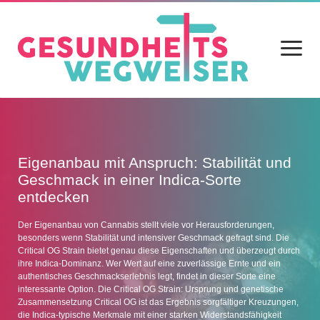
Menü
öffnen
Home
Blog
Eigenanbau mit Anspruch: Stabilität und
Geschmack in einer Indica-Sorte
Gesundheit
entdecken
Ernährung
Der Eigenanbau von Cannabis stellt viele vor Herausforderungen,
besonders wenn Stabilität und intensiver Geschmack gefragt sind. Die
Alltag
Critical OG Strain bietet genau diese Eigenschaften und überzeugt durch
ihre Indica-Dominanz. Wer Wert auf eine zuverlässige Ernte und ein
Sport
authentisches Geschmackserlebnis legt, findet in dieser Sorte eine
interessante Option. Die Critical OG Strain: Ursprung und genetische
Datenschutz
Zusammensetzung Critical OG ist das Ergebnis sorgfältiger Kreuzungen,
die Indica-typische Merkmale mit einer starken Widerstandsfähigkeit